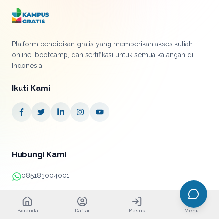
Platform pendidikan gratis yang memberikan akses kuliah
online, bootcamp, dan sertifikasi untuk semua kalangan di
Indonesia.
Ikuti Kami
Hubungi Kami
085183004001
+62 21 38890052
Beranda
Daftar
Masuk
Menu
info@kampusgratis.id