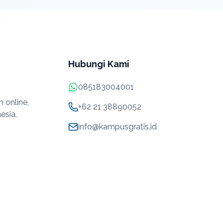
Hubungi Kami
085183004001
 online,
+62 21 38890052
esia.
info@kampusgratis.id