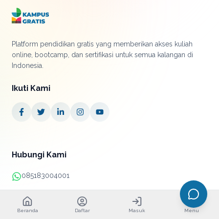
Platform pendidikan gratis yang memberikan akses kuliah
online, bootcamp, dan sertifikasi untuk semua kalangan di
Indonesia.
Ikuti Kami
Hubungi Kami
085183004001
+62 21 38890052
Beranda
Daftar
Masuk
Menu
info@kampusgratis.id