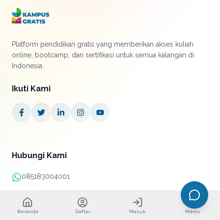
Platform pendidikan gratis yang memberikan akses kuliah
online, bootcamp, dan sertifikasi untuk semua kalangan di
Indonesia.
Ikuti Kami
Hubungi Kami
085183004001
+62 21 38890052
Beranda
Daftar
Masuk
Menu
info@kampusgratis.id