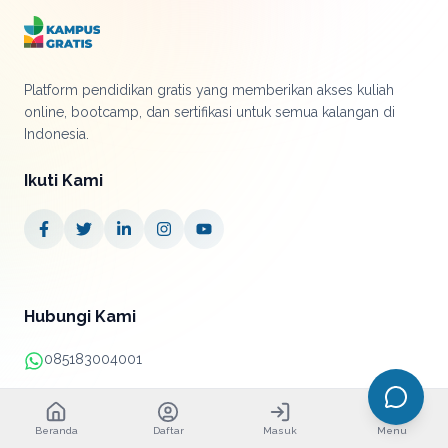
Platform pendidikan gratis yang memberikan akses kuliah
online, bootcamp, dan sertifikasi untuk semua kalangan di
Indonesia.
Ikuti Kami
Hubungi Kami
085183004001
+62 21 38890052
Beranda
Daftar
Masuk
Menu
info@kampusgratis.id