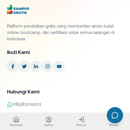
Platform pendidikan gratis yang memberikan akses kuliah
online, bootcamp, dan sertifikasi untuk semua kalangan di
Indonesia.
Ikuti Kami
Hubungi Kami
085183004001
+62 21 38890052
Beranda
Daftar
Masuk
Menu
info@kampusgratis.id