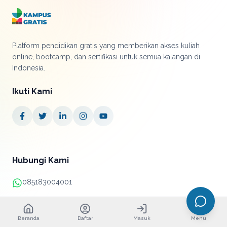
Platform pendidikan gratis yang memberikan akses kuliah
online, bootcamp, dan sertifikasi untuk semua kalangan di
Indonesia.
Ikuti Kami
Hubungi Kami
085183004001
+62 21 38890052
Beranda
Daftar
Masuk
Menu
info@kampusgratis.id