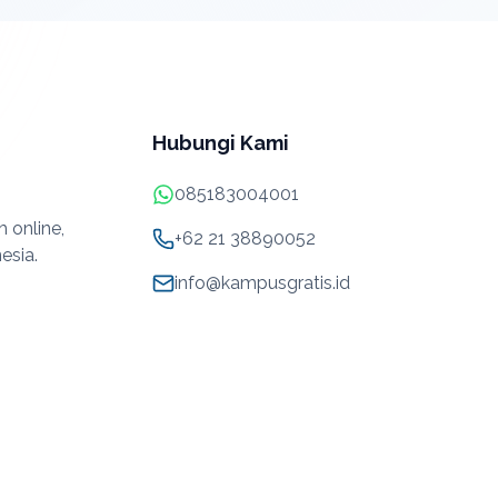
Hubungi Kami
085183004001
 online,
+62 21 38890052
esia.
info@kampusgratis.id