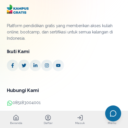
Platform pendidikan gratis yang memberikan akses kuliah
online, bootcamp, dan sertifikasi untuk semua kalangan di
Indonesia.
Ikuti Kami
Hubungi Kami
085183004001
+62 21 38890052
Beranda
Daftar
Masuk
Menu
info@kampusgratis.id