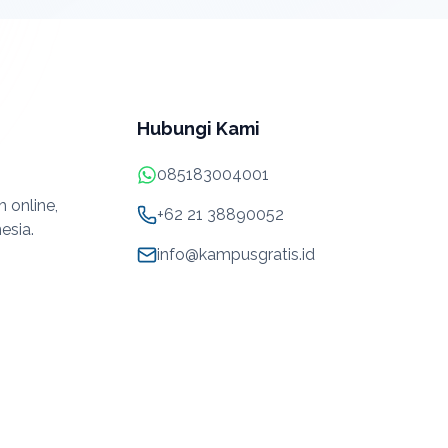
Hubungi Kami
085183004001
 online,
+62 21 38890052
esia.
info@kampusgratis.id