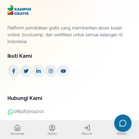
Platform pendidikan gratis yang memberikan akses kuliah
online, bootcamp, dan sertifikasi untuk semua kalangan di
Indonesia.
Ikuti Kami
Hubungi Kami
085183004001
+62 21 38890052
Beranda
Daftar
Masuk
Menu
info@kampusgratis.id