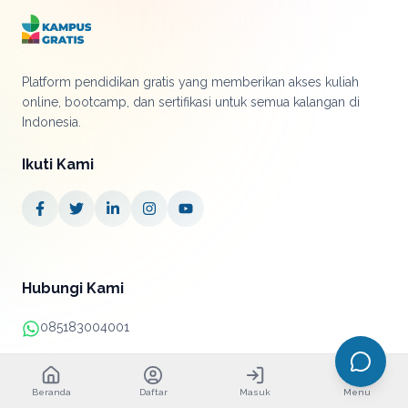
Platform pendidikan gratis yang memberikan akses kuliah
online, bootcamp, dan sertifikasi untuk semua kalangan di
Indonesia.
Ikuti Kami
Hubungi Kami
085183004001
+62 21 38890052
Beranda
Daftar
Masuk
Menu
info@kampusgratis.id