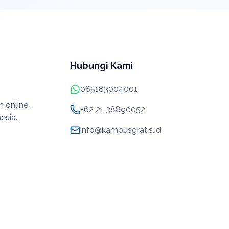
Hubungi Kami
085183004001
 online,
+62 21 38890052
esia.
info@kampusgratis.id