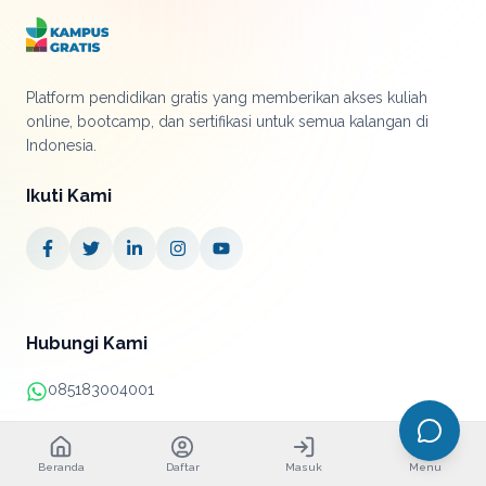
Platform pendidikan gratis yang memberikan akses kuliah
online, bootcamp, dan sertifikasi untuk semua kalangan di
Indonesia.
Ikuti Kami
Hubungi Kami
085183004001
+62 21 38890052
Beranda
Daftar
Masuk
Menu
info@kampusgratis.id