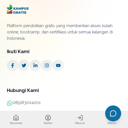
Platform pendidikan gratis yang memberikan akses kuliah
online, bootcamp, dan sertifikasi untuk semua kalangan di
Indonesia.
Ikuti Kami
Hubungi Kami
085183004001
+62 21 38890052
Beranda
Daftar
Masuk
Menu
info@kampusgratis.id