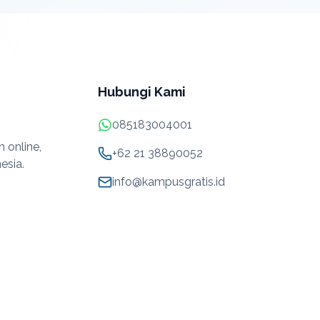
Hubungi Kami
085183004001
 online,
+62 21 38890052
esia.
info@kampusgratis.id