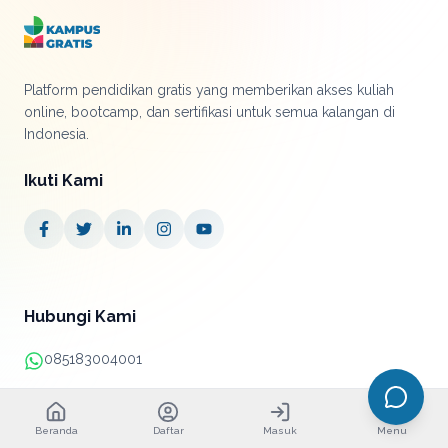
Platform pendidikan gratis yang memberikan akses kuliah
online, bootcamp, dan sertifikasi untuk semua kalangan di
Indonesia.
Ikuti Kami
Hubungi Kami
085183004001
+62 21 38890052
Beranda
Daftar
Masuk
Menu
info@kampusgratis.id