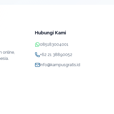
Hubungi Kami
085183004001
 online,
+62 21 38890052
esia.
info@kampusgratis.id